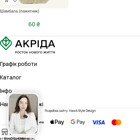
Шамбала (пажитник)
60
₴
Графік роботи
Каталог
Інфо
Наші соц. мережі
Розробка сайту: Hawk Style Design
0
аталог
Фільтри
Обране
Кошик
Мій акаунт