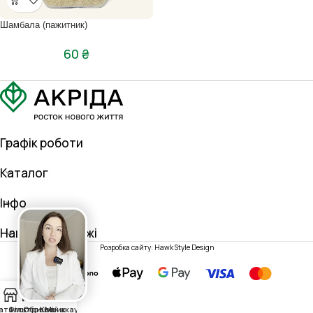
Шамбала (пажитник)
60
₴
Графік роботи
Каталог
Інфо
Наші соц. мережі
Розробка сайту: Hawk Style Design
0
аталог
Фільтри
Обране
Кошик
Мій акаунт