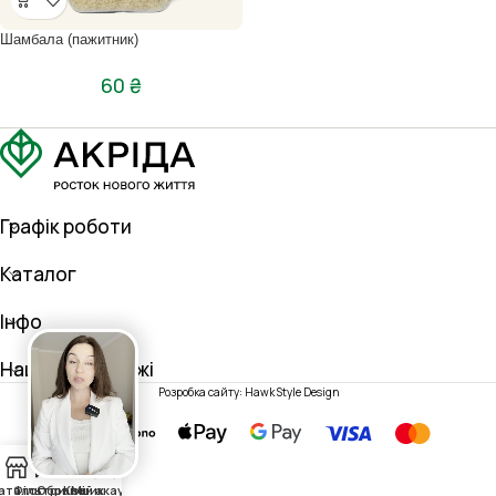
Шамбала (пажитник)
60
₴
Графік роботи
Каталог
Інфо
Наші соц. мережі
Розробка сайту: Hawk Style Design
0
аталог
Фільтри
Обране
Кошик
Мій акаунт