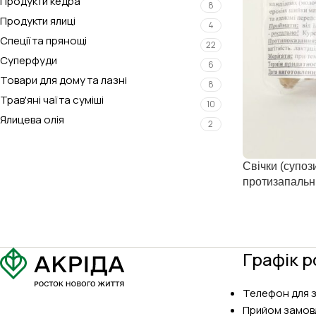
Продукти кедра
8
Продукти ялиці
4
Спеції та прянощі
22
Суперфуди
6
Товари для дому та лазні
8
Трав'яні чаї та суміші
10
Ялицева олія
2
Свічки (супози
протизапальн
Графік р
Телефон для 
Прийом замов