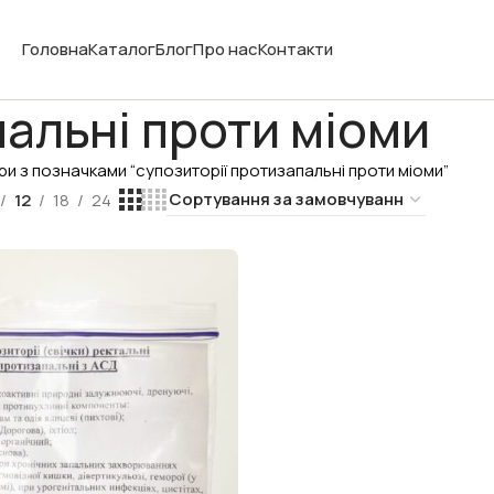
Головна
Каталог
Блог
Про нас
Контакти
пальні проти міоми
и з позначками “супозиторії протизапальні проти міоми”
12
18
24