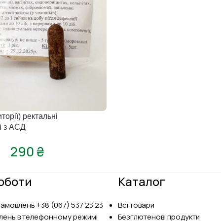
торії) ректальні
і з АСД
290
₴
оботи
Каталог
замовлень
+38 (067) 537 23 23
Всі товари
лень в телефонному режимі
Безглютенові продукти