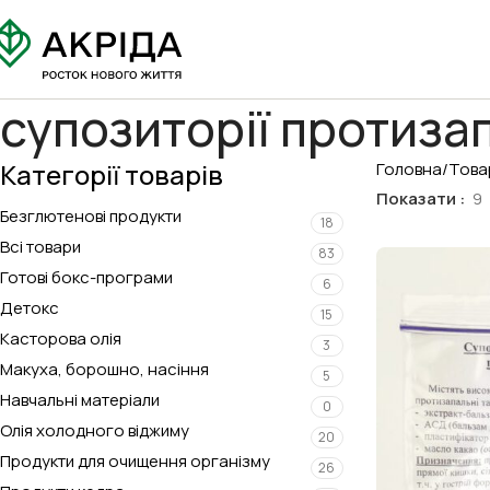
супозиторії протиза
Категорії товарів
Головна
Товар
Показати
9
Безглютенові продукти
18
Всі товари
83
Готові бокс-програми
6
Детокс
15
Касторова олія
3
Макуха, борошно, насіння
5
Навчальні матеріали
0
Олія холодного віджиму
20
Продукти для очищення організму
26