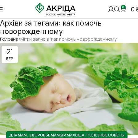
0
0
Архіви за тегами: как помочь
новорожденному
Головна
Мітки записів "как помочь новорожденному"
21
БЕР
,
,
ДЛЯ МАМ
ЗДОРОВЬЕ МАМЫ И МАЛЫША
ПОЛЕЗНЫЕ СОВЕТЫ