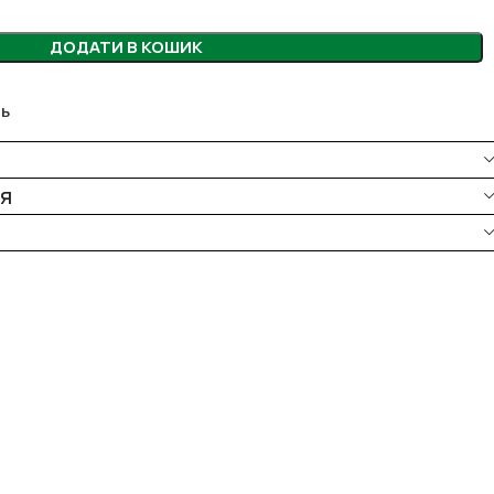
ДОДАТИ В КОШИК
нь
я