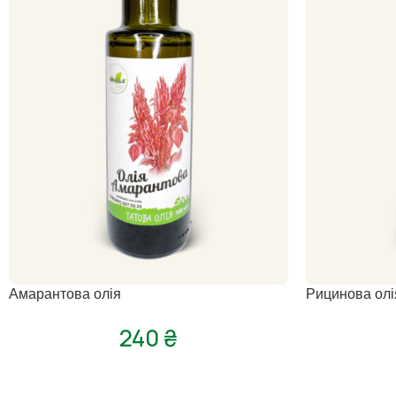
Амарантова олія
Рицинова олія
240
₴