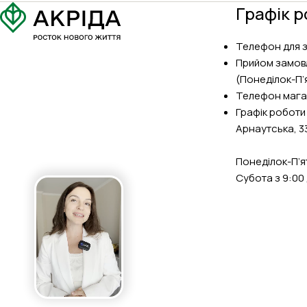
Графік р
Телефон для 
Прийом замов
(Понеділок-П’я
Телефон мага
Графік роботи
Арнаутська, 3
Понеділок-П’ят
Субота з 9:00 