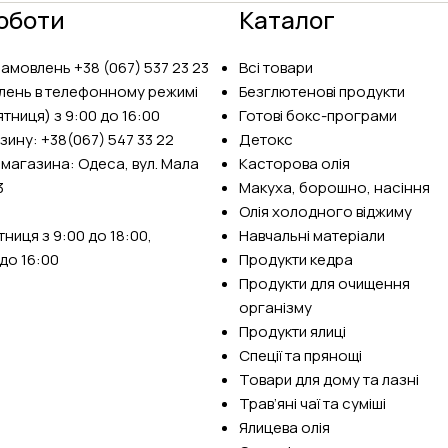
оботи
Каталог
замовлень
+38 (067) 537 23 23
Всі товари
лень в телефонному режимі
Безглютенові продукти
тниця) з 9:00 до 16:00
Готові бокс-програми
зину:
+38(067) 547 33 22
Детокс
 магазина: Одеса, вул. Мала
Касторова олія
3
Макуха, борошно, насіння
Олія холодного віджиму
ниця з 9:00 до 18:00,
Навчальні матеріали
до 16:00
Продукти кедра
Продукти для очищення
організму
Продукти ялиці
Спеції та прянощі
Товари для дому та лазні
Трав’яні чаї та суміші
Ялицева олія