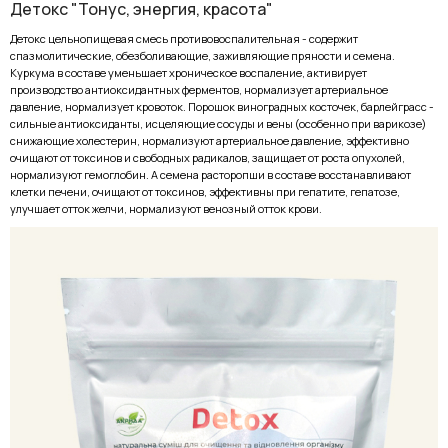
Детокс "Тонус, энергия, красота"
Детокс цельнопищевая смесь противовоспалительная - содержит
спазмолитические, обезболивающие, заживляющие пряности и семена.
Куркума в составе уменьшает хроническое воспаление, активирует
производство антиоксидантных ферментов, нормализует артериальное
давление, нормализует кровоток. Порошок виноградных косточек, барлейграсс -
сильные антиоксиданты, исцеляющие сосуды и вены (особенно при варикозе)
снижающие холестерин, нормализуют артериальное давление, эффективно
очищают от токсинов и свободных радикалов, защищает от роста опухолей,
нормализуют гемоглобин. А семена расторопши в составе восстанавливают
клетки печени, очищают от токсинов, эффективны при гепатите, гепатозе,
улучшает отток желчи, нормализуют венозный отток крови.