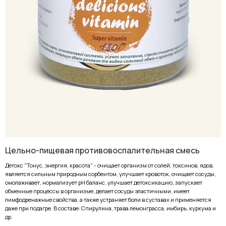
Цельно-пищевая противовоспалительная смесь
Детокс "Тонус, энергия, красота" - очищает организм от солей, токсинов, ядов,
является сильным природным сорбентом, улучшает кровоток, очищает сосуды,
омолаживает, нормализует pH баланс, улучшает детоксикацию, запускает
обменные процессы в организме, делает сосуды эластичными, имеет
лимфодренажные свойства, а также устраняет боли в суставах и применяется
даже при подагре. В составе: Спирулина, трава лемонграсса, имбирь, куркума и
др.