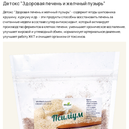
Детокс "Здоровая печень и желчный пузырь"
Детокс "Здоровая печень и желчный пузырь" - содержит ягоды шиповника
крушину, куркуму и др. - эти продукты способны восстановить печень за
считанные недели в составе супер антиоксидант, который активирует
производство ферментов в клетках печени, уменьшает хроническое воспаление,
улучшает жировой и углеводный обмен, нормализует артериальное давление,
улучшает работу ЖКТ и очищает организм от токсинов.