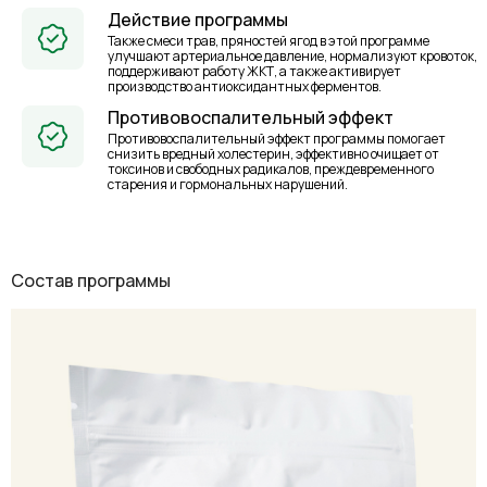
Действие программы
Также смеси трав, пряностей ягод в этой программе
улучшают артериальное давление, нормализуют кровоток,
поддерживают работу ЖКТ, а также активирует
производство антиоксидантных ферментов.
Противовоспалительный эффект
Противовоспалительный эффект программы помогает
снизить вредный холестерин, эффективно очищает от
токсинов и свободных радикалов, преждевременного
старения и гормональных нарушений.
Состав программы