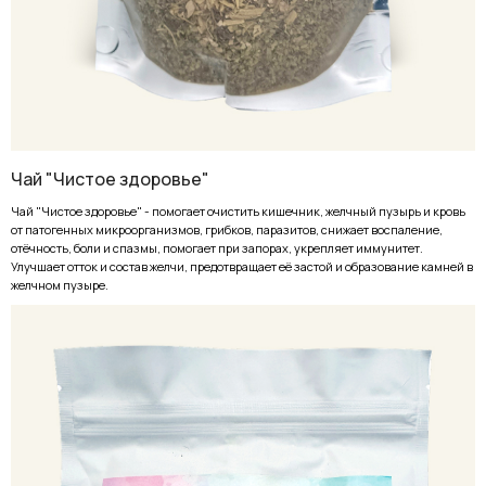
Чай "Чистое здоровье"
Чай "Чистое здоровье" - помогает очистить кишечник, желчный пузырь и кровь
от патогенных микроорганизмов, грибков, паразитов, снижает воспаление,
отёчность, боли и спазмы, помогает при запорах, укрепляет иммунитет.
Улучшает отток и состав желчи, предотвращает её застой и образование камней в
желчном пузыре.