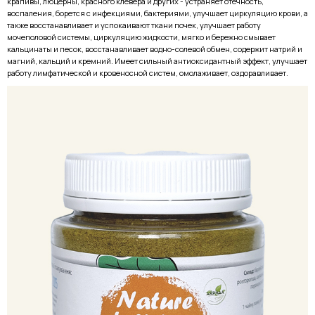
крапивы, люцерны, красного клевера и других - устраняет отёчность,
воспаления, борется с инфекциями, бактериями, улучшает циркуляцию крови, а
также восстанавливает и успокаивают ткани почек, улучшает работу
мочеполовой системы, циркуляцию жидкости, мягко и бережно смывает
кальцинаты и песок, восстанавливает водно-солевой обмен, содержит натрий и
магний, кальций и кремний. Имеет сильный антиоксидантный эффект, улучшает
работу лимфатической и кровеносной систем, омолаживает, оздоравливает.