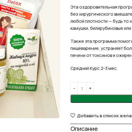
Эта оздоровительная програ
без хирургического вмешате
любой плотности — будь то
камушки, билирубиновые или 
Также эта программа помога
пищеварение, устраняет боль
печени от токсинов и ожирен
Средний Курс 2-3 мес.
Добавить в список жела
Описание