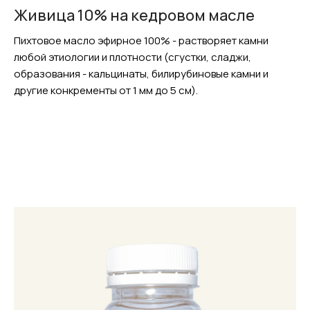
Живица 10% на кедровом масле
Пихтовое масло эфирное 100% - растворяет камни
любой этиологии и плотности (сгустки, сладжи,
образования - кальцинаты, билирубиновые камни и
другие конкременты от 1 мм до 5 см).