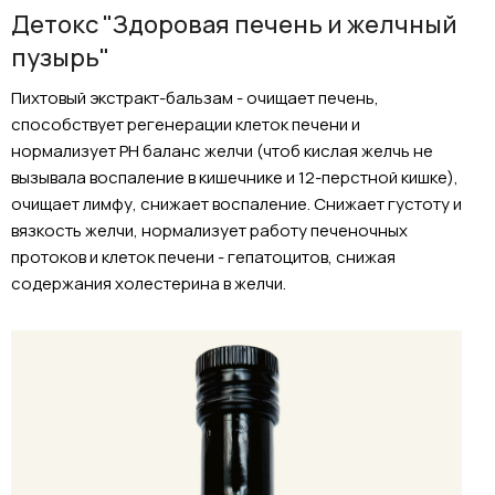
Детокс "Здоровая печень и желчный
пузырь"
Пихтовый экстракт-бальзам - очищает печень,
способствует регенерации клеток печени и
нормализует РН баланс желчи (чтоб кислая желчь не
вызывала воспаление в кишечнике и 12-перстной кишке),
очищает лимфу, снижает воспаление. Снижает густоту и
вязкость желчи, нормализует работу печеночных
протоков и клеток печени - гепатоцитов, снижая
содержания холестерина в желчи.