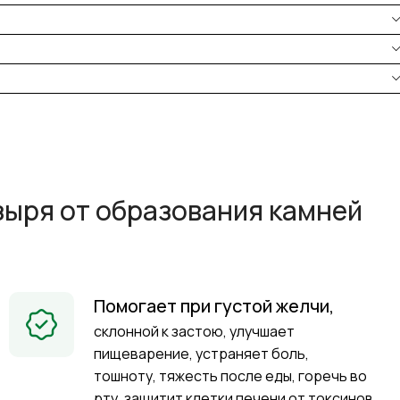
зыря от образования камней
Помогает при густой желчи,
склонной к застою, улучшает
пищеварение, устраняет боль,
тошноту, тяжесть после еды, горечь во
рту, защитит клетки печени от токсинов