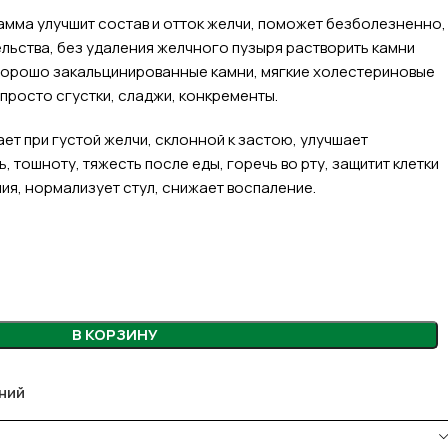
мма улучшит состав и отток желчи, поможет безболезненно,
льства, без удаления желчного пузыря растворить камни
 хорошо закальцинированные камни, мягкие холестериновые
просто сгустки, сладжи, конкременты.
ет при густой желчи, склонной к застою, улучшает
, тошноту, тяжесть после еды, горечь во рту, защитит клетки
ия, нормализует стул, снижает воспаление.
В КОРЗИНУ
ний