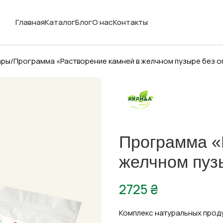
Главная
Каталог
Блог
О нас
Контакты
ары
Программа «Растворение камней в желчном пузыре без о
Программа «
желчном пуз
2725
₴
Комплекс натуральных проду