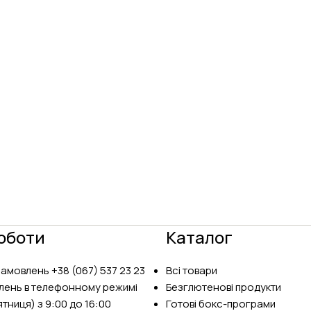
оботи
Каталог
замовлень
+38 (067) 537 23 23
Всі товари
лень в телефонному режимі
Безглютенові продукти
тниця) з 9:00 до 16:00
Готові бокс-програми