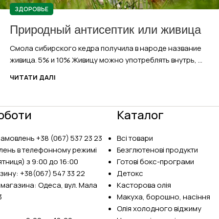
ЗДОРОВЬЕ
Природный антисептик или живица
Смола сибирского кедра получила в народе название
живица. 5% и 10% Живицу можно употреблять внутрь, ...
ЧИТАТИ ДАЛІ
оботи
Каталог
замовлень
+38 (067) 537 23 23
Всі товари
лень в телефонному режимі
Безглютенові продукти
тниця) з 9:00 до 16:00
Готові бокс-програми
зину:
+38(067) 547 33 22
Детокс
 магазина: Одеса, вул. Мала
Касторова олія
3
Макуха, борошно, насіння
Олія холодного віджиму