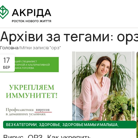
Архіви за тегами: ор
Головна
Мітки записів "орз"
17
БЕР
,
,
,
БЕЗ КАТЕГОРИИ
ЗДОРОВЬЕ
ЗДОРОВЬЕ МАМЫ И МАЛЫША
ПОЛЕЗНЫЕ СОВЕТЫ
Вирус, ОРЗ. Как укрепить