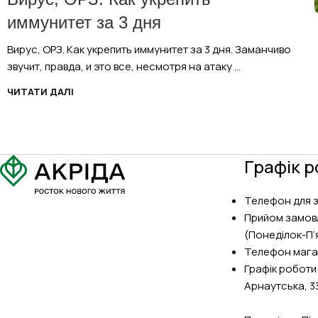
иммунитет за 3 дня
Вирус, ОРЗ. Как укрепить иммунитет за 3 дня. Заманчиво
звучит, правда, и это все, несмотря на атаку ...
ЧИТАТИ ДАЛІ
Графік р
Телефон для 
Прийом замов
(Понеділок-П’я
Телефон мага
Графік роботи
Арнаутська, 3