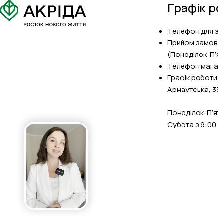
Графік р
Телефон для 
Прийом замов
(Понеділок-П’я
Телефон мага
Графік роботи
Арнаутська, 3
Понеділок-П’ят
Субота з 9:00 