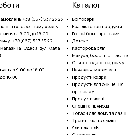
оботи
Каталог
замовлень
+38 (067) 537 23 23
Всі товари
лень в телефонному режимі
Безглютенові продукти
тниця) з 9:00 до 16:00
Готові бокс-програми
зину:
+38(067) 547 33 22
Детокс
 магазина: Одеса, вул. Мала
Касторова олія
3
Макуха, борошно, насіння
Олія холодного віджиму
ниця з 9:00 до 18:00,
Навчальні матеріали
до 16:00
Продукти кедра
Продукти для очищення
організму
Продукти ялиці
Спеції та прянощі
Товари для дому та лазні
Трав’яні чаї та суміші
Ялицева олія
Суперфуди