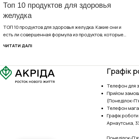
Топ 10 продуктов для здоровья
желудка
ТОП 10 продуктов для здоровья желудка. Какие они и
есть ли совершенная формула из продуктов, которые...
ЧИТАТИ ДАЛІ
Графік р
Телефон для 
Прийом замов
(Понеділок-П’я
Телефон мага
Графік роботи
Арнаутська, 3
Понеділок-П’ят