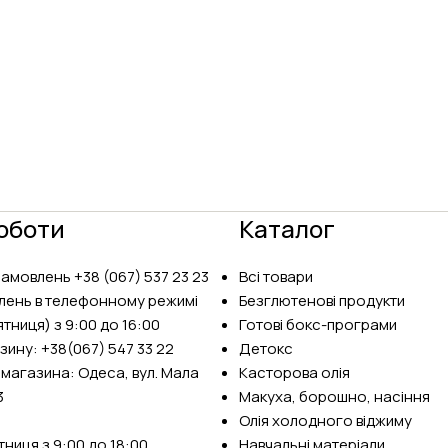
оботи
Каталог
замовлень
+38 (067) 537 23 23
Всі товари
лень в телефонному режимі
Безглютенові продукти
тниця) з 9:00 до 16:00
Готові бокс-програми
зину:
+38(067) 547 33 22
Детокс
 магазина: Одеса, вул. Мала
Касторова олія
3
Макуха, борошно, насіння
Олія холодного віджиму
ниця з 9:00 до 18:00,
Навчальні матеріали