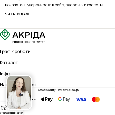
показатель уверенности в себе, здоровья и красоты...
ЧИТАТИ ДАЛІ
Графік роботи
Каталог
Інфо
Наші соц. мережі
Розробка сайту: Hawk Style Design
0
аталог
Обране
Кошик
Мій акаунт