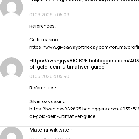
:
01.06.2026 о 05:09
References:
Celtic casino
https://www.giveawayoftheday.com/forums/profi
https://iwanjqyv882825.bcbloggers.com/40334518/casino-
of-gold-dein-ultimativer-guide
:
01.06.2026 о 05:40
References:
Silver oak casino
https://iwanjqyv882825.bcbloggers.com/4033451
of-gold-dein-ultimativer-guide
materialwiki.site
: