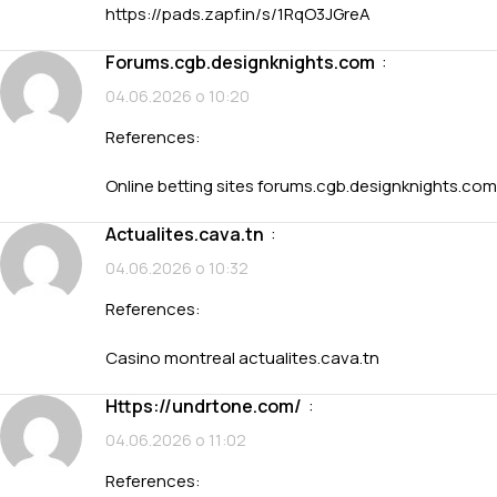
https://pads.zapf.in/s/1RqO3JGreA
forums.cgb.designknights.com
:
04.06.2026 о 10:20
References:
Online betting sites
forums.cgb.designknights.com
actualites.cava.tn
:
04.06.2026 о 10:32
References:
Casino montreal
actualites.cava.tn
https://undrtone.com/
:
04.06.2026 о 11:02
References: