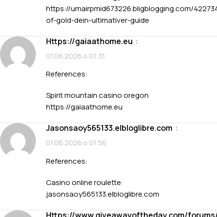
https://umairpmid673226.bligblogging.com/42273
of-gold-dein-ultimativer-guide
https://gaiaathome.eu
:
01.06.2026 о 01:31
References:
Spirit mountain casino oregon
https://gaiaathome.eu
jasonsaoy565133.elbloglibre.com
:
01.06.2026 о 01:56
References:
Casino online roulette
jasonsaoy565133.elbloglibre.com
https://www.giveawayoftheday.com/forums/