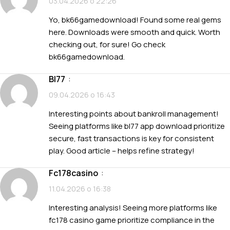
03.04.2026 о 22:26
Yo, bk66gamedownload! Found some real gems
here. Downloads were smooth and quick. Worth
checking out, for sure! Go check
bk66gamedownload
.
bl77
:
09.04.2026 о 16:43
Interesting points about bankroll management!
Seeing platforms like
bl77 app download
prioritize
secure, fast transactions is key for consistent
play. Good article – helps refine strategy!
fc178casino
:
11.04.2026 о 16:38
Interesting analysis! Seeing more platforms like
fc178 casino game
prioritize compliance in the