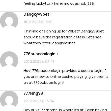
feeling lucky! Link here:
mcwcasinobj388
dangkyv9bet
:
18.12.2025 о 16:10
Thinking of signing up for V9Bet? Dangkyv9bet
should have the registration details. Let’s see
what they offer!
dangkyv9bet
776pubcomlogin
:
20.12.2025 о 07:41
Hey! 776pubcomlogin provides a secure login. If
you are new to online casino playing, give them a
try at
776pubcomlogin
!
777king99
:
22.12.2025 о 16:04
Hey guys, 777king99 is where it’s at! Been having