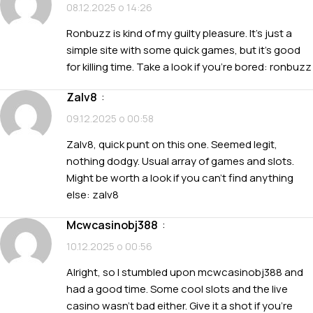
08.12.2025 о 14:26
Ronbuzz is kind of my guilty pleasure. It’s just a
simple site with some quick games, but it’s good
for killing time. Take a look if you’re bored:
ronbuzz
zalv8
:
09.12.2025 о 00:58
Zalv8, quick punt on this one. Seemed legit,
nothing dodgy. Usual array of games and slots.
Might be worth a look if you can’t find anything
else:
zalv8
mcwcasinobj388
:
10.12.2025 о 00:56
Alright, so I stumbled upon mcwcasinobj388 and
had a good time. Some cool slots and the live
casino wasn’t bad either. Give it a shot if you’re