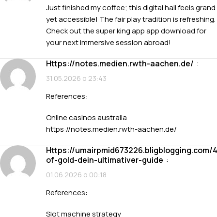
Just finished my coffee; this digital hall feels grand
yet accessible! The fair play tradition is refreshing.
Check out the
super king app app download
for
your next immersive session abroad!
https://notes.medien.rwth-aachen.de/
:
31.05.2026 о 23:43
References:
Online casinos australia
https://notes.medien.rwth-aachen.de/
https://umairpmid673226.bligblogging.com/42273427/casino-
of-gold-dein-ultimativer-guide
:
01.06.2026 о 00:18
References:
Slot machine strategy