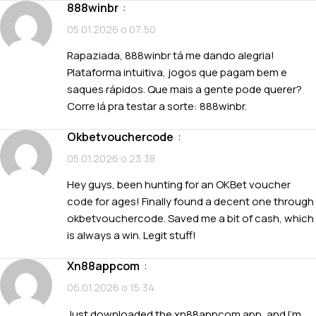
888winbr
:
05.01.2026 о 07:50
Rapaziada, 888winbr tá me dando alegria!
Plataforma intuitiva, jogos que pagam bem e
saques rápidos. Que mais a gente pode querer?
Corre lá pra testar a sorte:
888winbr
.
okbetvouchercode
:
05.01.2026 о 23:38
Hey guys, been hunting for an OKBet voucher
code for ages! Finally found a decent one through
okbetvouchercode
. Saved me a bit of cash, which
is always a win. Legit stuff!
xn88appcom
:
06.01.2026 о 15:34
Just downloaded the xn88appcom app, and I’m