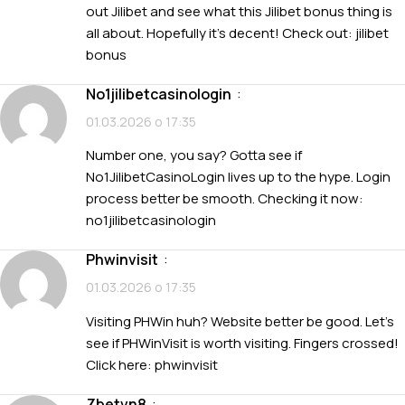
out Jilibet and see what this Jilibet bonus thing is
all about. Hopefully it’s decent! Check out:
jilibet
bonus
no1jilibetcasinologin
:
01.03.2026 о 17:35
Number one, you say? Gotta see if
No1JilibetCasinoLogin lives up to the hype. Login
process better be smooth. Checking it now:
no1jilibetcasinologin
phwinvisit
:
01.03.2026 о 17:35
Visiting PHWin huh? Website better be good. Let’s
see if PHWinVisit is worth visiting. Fingers crossed!
Click here:
phwinvisit
zbetvn8
: