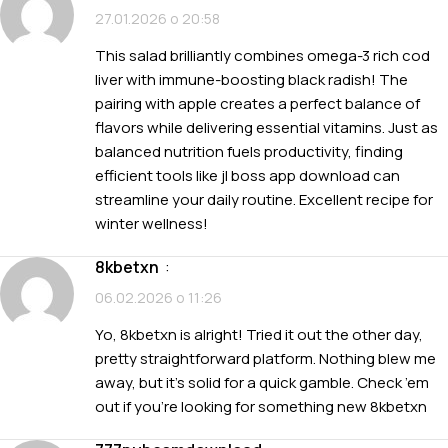
27.01.2026 о 20:58
This salad brilliantly combines omega-3 rich cod
liver with immune-boosting black radish! The
pairing with apple creates a perfect balance of
flavors while delivering essential vitamins. Just as
balanced nutrition fuels productivity, finding
efficient tools like
jl boss app download
can
streamline your daily routine. Excellent recipe for
winter wellness!
8kbetxn
:
06.02.2026 о 11:26
Yo, 8kbetxn is alright! Tried it out the other day,
pretty straightforward platform. Nothing blew me
away, but it’s solid for a quick gamble. Check ’em
out if you’re looking for something new
8kbetxn