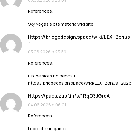
03.06.2026 о 23:09
References:
Sky vegas slots
materialwiki.site
https://bridgedesign.space/wiki/LEX_Bo
:
03.06.2026 о 23:59
References:
Online slots no deposit
https://bridgedesign.space/wiki/LEX_Bonus_20
https://pads.zapf.in/s/1RqO3JGreA
:
04.06.2026 о 06:01
References:
Leprechaun games