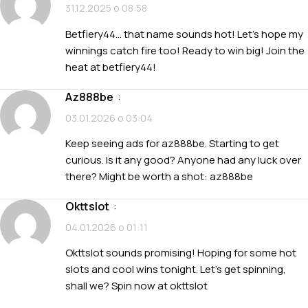
31.12.2025 о 08:58
Betfiery44… that name sounds hot! Let’s hope my
winnings catch fire too! Ready to win big! Join the
heat at
betfiery44
!
az888be
:
03.01.2026 о 03:04
Keep seeing ads for az888be. Starting to get
curious. Is it any good? Anyone had any luck over
there? Might be worth a shot:
az888be
okttslot
:
04.01.2026 о 01:11
Okttslot sounds promising! Hoping for some hot
slots and cool wins tonight. Let’s get spinning,
shall we? Spin now at
okttslot