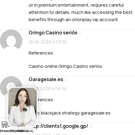
or in premium entertainment, requires careful
attention to details, much like accessing the best
benefits through an
orionplay vip
account.
Gringo Casino seriös
:
16.06.2026 о 03:55
References:
Casino online
Gringo Casino seriös
garagesale.es
:
17.06.2026 о 08:34
References:
Basic blackjack strategy
garagesale.es
0
http://clients1.google.gp/
:
аталог
Бічна панель
Обране
Кошик
Мій акаунт