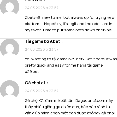
24.03.2026 о 23:57
Zbetvn8, new to me, but always up for trying new
platforms. Hopefully, it’s legit and the odds are in
my favor. Time to put some bets down
zbetvn8
!
tải game b29.bet
:
24.03.2026 о 23:57
Yo, wanting to tải game b29.bet? Get it here! It was
pretty quick and easy for me haha
tải game
b29.bet
gà chọi c1
:
24.03.2026 о 23:57
Gà chọi C1, đam mê bất tận! Dagadonc1.com này
thấy nhiều giống gà chiến quá, bác nào rành tư
vấn giúp mình chọn một con được không?
gà chọi