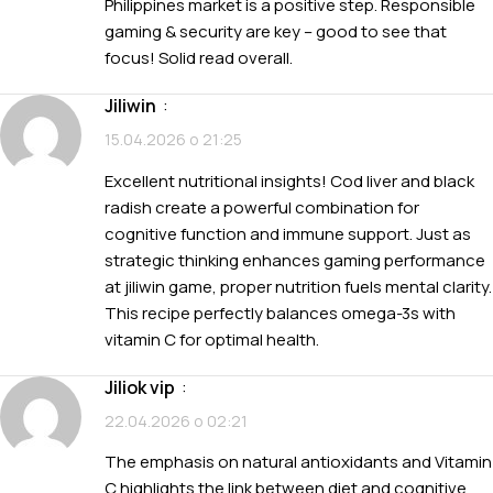
Philippines market is a positive step. Responsible
gaming & security are key – good to see that
focus! Solid read overall.
jiliwin
:
15.04.2026 о 21:25
Excellent nutritional insights! Cod liver and black
radish create a powerful combination for
cognitive function and immune support. Just as
strategic thinking enhances gaming performance
at
jiliwin game
, proper nutrition fuels mental clarity.
This recipe perfectly balances omega-3s with
vitamin C for optimal health.
jiliok vip
:
22.04.2026 о 02:21
The emphasis on natural antioxidants and Vitamin
C highlights the link between diet and cognitive