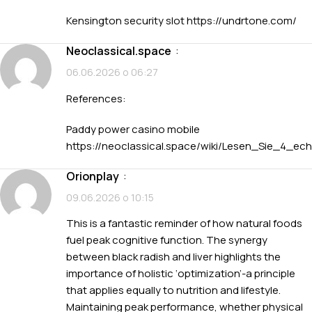
Kensington security slot
https://undrtone.com/
neoclassical.space
:
06.06.2026 о 06:27
References:
Paddy power casino mobile
https://
neoclassical.space
/wiki/Lesen_Sie_4_ec
orionplay
:
09.06.2026 о 10:15
This is a fantastic reminder of how natural foods
fuel peak cognitive function. The synergy
between black radish and liver highlights the
importance of holistic ‘optimization’-a principle
that applies equally to nutrition and lifestyle.
Maintaining peak performance, whether physical