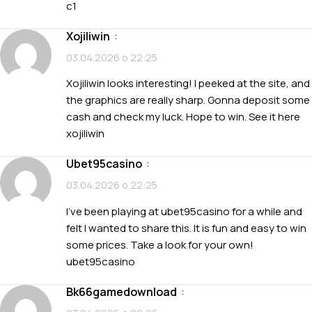
c1
xojiliwin
:
03.04.2026 о 22:25
Xojiliwin looks interesting! I peeked at the site, and
the graphics are really sharp. Gonna deposit some
cash and check my luck. Hope to win. See it here
xojiliwin
ubet95casino
:
03.04.2026 о 22:25
I’ve been playing at ubet95casino for a while and
felt I wanted to share this. It is fun and easy to win
some prices. Take a look for your own!
ubet95casino
bk66gamedownload
: