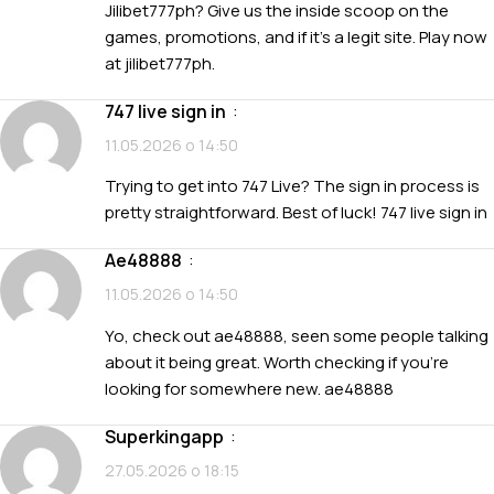
Jilibet777ph? Give us the inside scoop on the
games, promotions, and if it’s a legit site. Play now
at
jilibet777ph
.
747 live sign in
:
11.05.2026 о 14:50
Trying to get into 747 Live? The sign in process is
pretty straightforward. Best of luck!
747 live sign in
ae48888
:
11.05.2026 о 14:50
Yo, check out ae48888, seen some people talking
about it being great. Worth checking if you’re
looking for somewhere new.
ae48888
superkingapp
:
27.05.2026 о 18:15