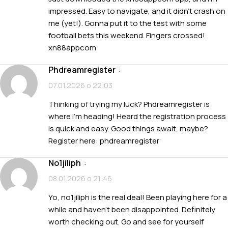
impressed. Easy to navigate, and it didn’t crash on
me (yet!). Gonna put it to the test with some
football bets this weekend. Fingers crossed!
xn88appcom
phdreamregister
:
07.01.2026 о 22:03
Thinking of trying my luck? Phdreamregister is
where I’m heading! Heard the registration process
is quick and easy. Good things await, maybe?
Register here:
phdreamregister
no1jiliph
:
08.01.2026 о 21:46
Yo, no1jiliph is the real deal! Been playing here for a
while and haven’t been disappointed. Definitely
worth checking out. Go and see for yourself