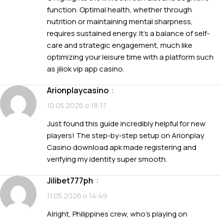
function. Optimal health, whether through
nutrition or maintaining mental sharpness,
requires sustained energy. It’s a balance of self-
care and strategic engagement, much like
optimizing your leisure time with a platform such
as
jiliok vip app casino
.
arionplaycasino
:
10.05.2026 о 18:17
Just found this guide incredibly helpful for new
players! The step-by-step setup on
Arionplay
Casino download apk
made registering and
verifying my identity super smooth.
jilibet777ph
:
11.05.2026 о 14:49
Alright, Philippines crew, who’s playing on