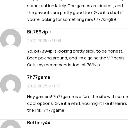
some real fun lately. The games are decent, and
the payouts are pretty good too. Give it a shot if
you’re looking for something new!
777king99
bit789vip
:
25.12.2025 о 11:03
Yo, bit789vip is looking pretty slick, to be honest.
Been poking around, and I’m digging the VIP perks.
Gets my recommendation!
bit789vip
7h77game
:
28.12.2025 о 11:13
Hey gamers! 7h77game is a fun little site with some
cool options. Give it a whirl, you might like it! Here’s
the link:
7h77game
betfiery44
: