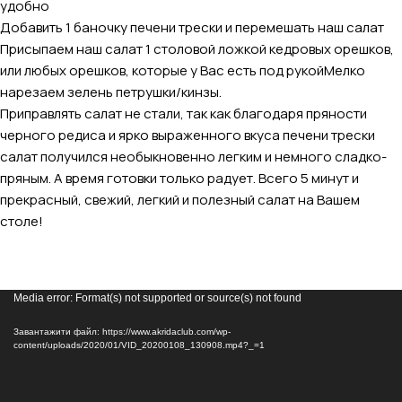
удобно
Добавить 1 баночку печени трески и перемешать наш салат
Присыпаем наш салат 1 столовой ложкой
кедровых орешков
,
или любых орешков, которые у Вас есть под рукойМелко
нарезаем зелень петрушки/кинзы.
Приправлять салат не стали, так как благодаря пряности
черного редиса и ярко выраженного вкуса печени трески
салат получился необыкновенно легким и немного сладко-
пряным. А время готовки только радует. Всего 5 минут и
прекрасный, свежий, легкий и полезный салат на Вашем
столе!
Відеопрогравач
Media error: Format(s) not supported or source(s) not found
Завантажити файл: https://www.akridaclub.com/wp-
content/uploads/2020/01/VID_20200108_130908.mp4?_=1