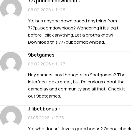
777pubcomdownload
:
06.02.2026 о 11:26
Yo, has anyone downloaded anything from
777pubcomdownload? Wondering if it’s legit
before I click anything. Let a brotha know!
Download this
777pubcomdownload
.
9betgames
:
06.02.2026 о 11:27
Hey gamers, any thoughts on 9betgames? The
interface looks great, but I’m curious about the
gameplay and community and all that . Check it
out
9betgames
.
jilibet bonus
:
01.03.2026 о 17:35
Yo, who doesn’t love a good bonus? Gonna check