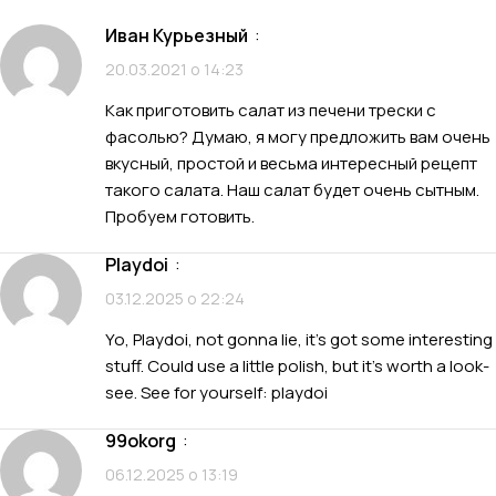
Иван Курьезный
:
20.03.2021 о 14:23
Как приготовить салат из печени трески с
фасолью? Думаю, я могу предложить вам очень
вкусный, простой и весьма интересный рецепт
такого салата. Наш салат будет очень сытным.
Пробуем готовить.
playdoi
:
03.12.2025 о 22:24
Yo, Playdoi, not gonna lie, it’s got some interesting
stuff. Could use a little polish, but it’s worth a look-
see. See for yourself:
playdoi
99okorg
:
06.12.2025 о 13:19