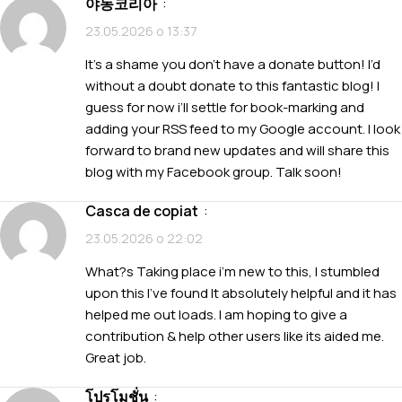
야동코리아
:
23.05.2026 о 13:37
It’s a shame you don’t have a donate button! I’d
without a doubt donate to this fantastic blog! I
guess for now i’ll settle for book-marking and
adding your RSS feed to my Google account. I look
forward to brand new updates and will share this
blog with my Facebook group. Talk soon!
casca de copiat
:
23.05.2026 о 22:02
What?s Taking place i’m new to this, I stumbled
upon this I’ve found It absolutely helpful and it has
helped me out loads. I am hoping to give a
contribution & help other users like its aided me.
Great job.
โปรโมชั่น
: