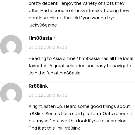
pretty decent, I enjoy the variety of slots they
offer. Had a couple of lucky streaks, hoping they
continue. Here’s the link if you wanna try:
lucky96game
hm88asia
:
23.02.2026 о 16:32
Heading to Asia online? hm88asia has all the local
favorites. A great selection and easy to navigate.
Join the fun at
hm88asia
.
rr88link
:
23.02.2026 о 16:32
Alright, listen up. Heard some good things about
rr88link. Seems like a solid platform. Gotta check it
out myself, but worth a look if you’re searching.
Find it at this link:
rr88link