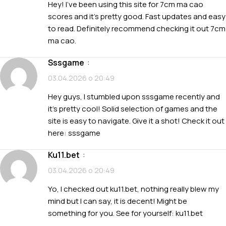
Hey! I’ve been using this site for 7cm ma cao
scores and it’s pretty good. Fast updates and easy
to read. Definitely recommend checking it out
7cm
ma cao
.
sssgame
:
03.04.2026 о 20:49
Hey guys, I stumbled upon sssgame recently and
it’s pretty cool! Solid selection of games and the
site is easy to navigate. Give it a shot! Check it out
here:
sssgame
ku11.bet
:
03.04.2026 о 20:49
Yo, I checked out ku11.bet, nothing really blew my
mind but I can say, it is decent! Might be
something for you. See for yourself:
ku11.bet