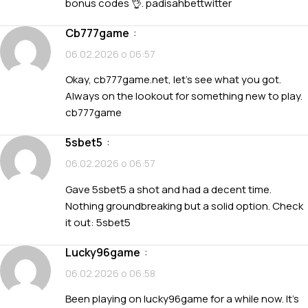
bonus codes 👌.
padisahbettwitter
cb777game
:
06.02.2026 о 06:57
Okay, cb777game.net, let’s see what you got.
Always on the lookout for something new to play.
cb777game
5sbet5
:
06.02.2026 о 06:57
Gave 5sbet5 a shot and had a decent time.
Nothing groundbreaking but a solid option. Check
it out:
5sbet5
lucky96game
:
06.02.2026 о 06:58
Been playing on lucky96game for a while now. It’s