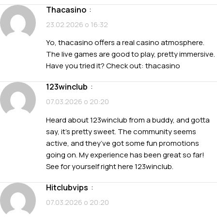
thacasino
:
23.02.2026 о 16:32
Yo, thacasino offers a real casino atmosphere.
The live games are good to play, pretty immersive.
Have you tried it? Check out:
thacasino
123winclub
:
07.03.2026 о 20:20
Heard about 123winclub from a buddy, and gotta
say, it’s pretty sweet. The community seems
active, and they’ve got some fun promotions
going on. My experience has been great so far!
See for yourself right here
123winclub
.
hitclubvips
:
07.03.2026 о 20:20