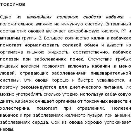
токсинов
Одно из
важнейших полезных свойств кабачка
положительное влияние на иммунную систему. Витаминный
состав этих овощей включает аскорбиновую кислоту, PP, и
витамины группы В. Большое количество
калия в кабачках
помогает нормализовать солевой обмен
и вывести из
организма лишнюю жидкость, соответственно,
кабачок
полезен при заболеваниях почек.
Отсутствие грубы
пищевых волокон позволяет
включать кабачки в меню
людей, страдающих заболеваниями пищеварительной
системы.
Эти овощи хорошо и быстро усваиваются, и
поэтому
рекомендуются для диетического питания.
И
можно употреблять сколько угодно,
используя кабачкову
диету.
Кабачок очищает организм от токсичных веществ 
холестерина
, помогает при отравлениях
. Полезен
кабачок
и при заболеваниях желчного пузыря, при анемии,
заболеваниях сердца. Сок из овоща хорошо успокаивает
нервы.