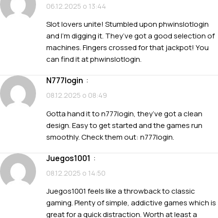
06.12.2025 о 13:44
Slot lovers unite! Stumbled upon phwinslotlogin
and I’m digging it. They’ve got a good selection of
machines. Fingers crossed for that jackpot! You
can find it at
phwinslotlogin
.
n777login
:
08.12.2025 о 08:49
Gotta hand it to n777login, they’ve got a clean
design. Easy to get started and the games run
smoothly. Check them out:
n777login
.
juegos1001
:
08.12.2025 о 14:50
Juegos1001 feels like a throwback to classic
gaming. Plenty of simple, addictive games which is
great for a quick distraction. Worth at least a