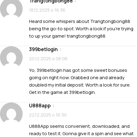
trangtongbong88
:
18.12.2025 о 16:36
Heard some whispers about Trangtongbong88
being the go-to spot. Worth a look if you’re trying
to up your game!
trangtongbong88
399betlogin
:
20.12.2025 о 08:06
Yo, 399betlogin has got some sweet bonuses
going on right now. Grabbed one and already
doubled my initial deposit. Worth a look for sure.
Get in the game at
399betlogin
.
u888app
:
22.12.2025 о 16:30
U888App seems convenient, downloaded, and
ready to test it. Gonna give it a spin and see what