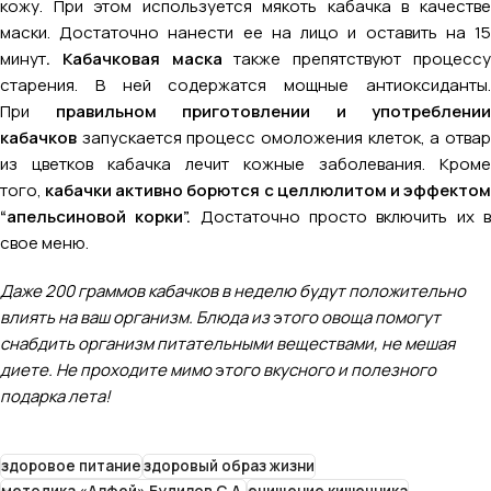
кожу. При этом используется мякоть кабачка в качестве
маски. Достаточно нанести ее на лицо и оставить на 15
минут
. Кабачковая маска
также препятствуют процесс
старения. В ней содержатся мощные антиоксиданты.
При
правильном приготовлении и употреблении
кабачков
запускается процесс омоложения клеток, а отвар
из цветков кабачка лечит кожные заболевания. Кроме
того,
кабачки активно борются с целлюлитом и эффекто
“апельсиновой корки”.
Достаточно просто включить их 
свое меню.
Даже 200 граммов кабачков в неделю будут положительно
влиять на ваш организм. Блюда из
э
того овоща помогут
снабдить организм питательными веществами, не мешая
диете. Не проходите мимо
э
того вкусного и полезного
подарка лета!
здоровое питание
здоровый образ жизни
методика «Алфей» Будилов С.А.
очищение кишечника