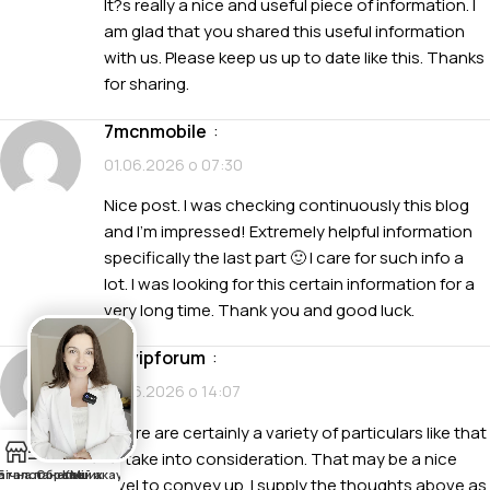
It?s really a nice and useful piece of information. I
am glad that you shared this useful information
with us. Please keep us up to date like this. Thanks
for sharing.
7mcnmobile
:
01.06.2026 о 07:30
Nice post. I was checking continuously this blog
and I’m impressed! Extremely helpful information
specifically the last part 🙂 I care for such info a
lot. I was looking for this certain information for a
very long time. Thank you and good luck.
rikvipforum
:
01.06.2026 о 14:07
There are certainly a variety of particulars like that
0
to take into consideration. That may be a nice
аталог
Бічна панель
Обране
Кошик
Мій акаунт
level to convey up. I supply the thoughts above as