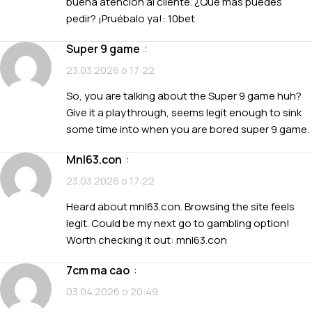
buena atención al cliente. ¿Qué más puedes
pedir? ¡Pruébalo ya!:
10bet
super 9 game
:
23.03.2026 о 17:22
So, you are talking about the Super 9 game huh?
Give it a playthrough, seems legit enough to sink
some time into when you are bored
super 9 game
.
mnl63.con
:
23.03.2026 о 17:22
Heard about mnl63.con. Browsing the site feels
legit. Could be my next go to gambling option!
Worth checking it out:
mnl63.con
7cm ma cao
:
03.04.2026 о 20:49