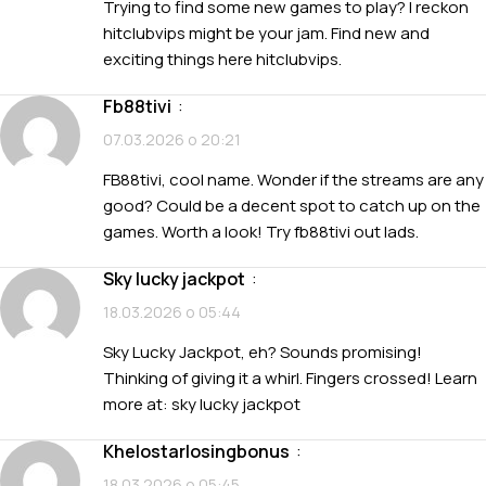
Trying to find some new games to play? I reckon
hitclubvips might be your jam. Find new and
exciting things here
hitclubvips
.
fb88tivi
:
07.03.2026 о 20:21
FB88tivi, cool name. Wonder if the streams are any
good? Could be a decent spot to catch up on the
games. Worth a look! Try
fb88tivi
out lads.
sky lucky jackpot
:
18.03.2026 о 05:44
Sky Lucky Jackpot, eh? Sounds promising!
Thinking of giving it a whirl. Fingers crossed! Learn
more at:
sky lucky jackpot
khelostarlosingbonus
:
18.03.2026 о 05:45