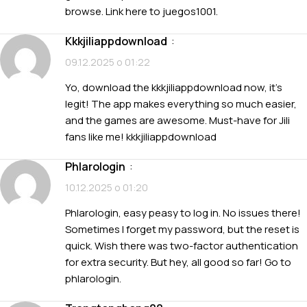
browse. Link here to
juegos1001
.
kkkjiliappdownload
:
09.12.2025 о 01:22
Yo, download the kkkjiliappdownload now, it’s
legit! The app makes everything so much easier,
and the games are awesome. Must-have for Jili
fans like me!
kkkjiliappdownload
phlarologin
:
10.12.2025 о 01:20
Phlarologin, easy peasy to log in. No issues there!
Sometimes I forget my password, but the reset is
quick. Wish there was two-factor authentication
for extra security. But hey, all good so far! Go to
phlarologin
.