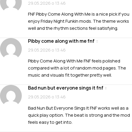
29.05.2026 о 13:46
FNF Pibby Come Along With Me is a nice pick if you
enjoy Friday Night Funkin mods. The theme works
well and the rhythm sections feel satisfying.
pibby come along with me fnf
:
29.05.2026 о 13:46
Pibby Come Along With Me FNF feels polished
compared with a lot of random mod pages. The
music and visuals fit together pretty well.
bad nun but everyone sings it fnf
:
29.05.2026 о 13:46
Bad Nun But Everyone Sings It FNF works well as a
quick play option. The beat is strong and the mod
feels easy to get into.