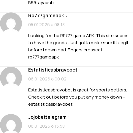
555tayapub
.
rp777gameapk
:
05.01.2026 о 08:13
Looking for the RP777 game APK. This site seems
to have the goods. Just gotta make sure it’s legit
before I download. Fingers crossed!
rp777gameapk
estatisticasbravobet
:
06.01.2026 о 00:02
Estatisticasbravobet is great for sports bettors.
Check it out before you put any money down –
estatisticasbravobet
jojobettelegram
:
06.01.2026 о 15:58