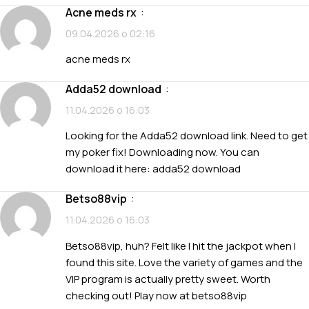
acne meds rx
:
09.04.2026 о 02:16
acne meds rx
adda52 download
:
11.04.2026 о 16:03
Looking for the Adda52 download link. Need to get
my poker fix! Downloading now. You can
download it here:
adda52 download
betso88vip
:
11.04.2026 о 16:03
Betso88vip, huh? Felt like I hit the jackpot when I
found this site. Love the variety of games and the
VIP program is actually pretty sweet. Worth
checking out! Play now at
betso88vip