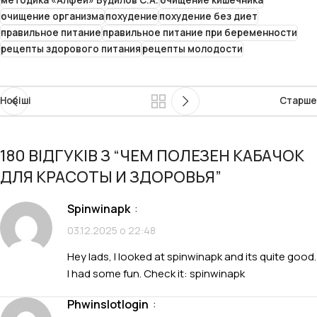
очищение организма
похудение
похудение без диет
правильное питание
правильное питание при беременности
рецепты здорового питания
рецепты молодости
Новіші
Старше
180 ВІДГУКІВ З “
ЧЕМ ПОЛЕЗЕН КАБАЧОК
ДЛЯ КРАСОТЫ И ЗДОРОВЬЯ
”
spinwinapk
:
03.12.2025 о 22:48
Hey lads, I looked at spinwinapk and its quite good.
I had some fun. Check it:
spinwinapk
phwinslotlogin
: