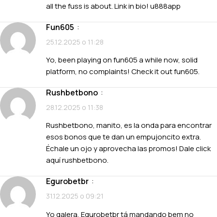
all the fuss is about. Link in bio!
u888app
fun605
:
25.12.2025 о 11:28
Yo, been playing on fun605 a while now, solid
platform, no complaints! Check it out
fun605
.
rushbetbono
:
28.12.2025 о 11:38
Rushbetbono, manito, es la onda para encontrar
esos bonos que te dan un empujoncito extra.
Échale un ojo y aprovecha las promos! Dale click
aquí
rushbetbono
.
egurobetbr
:
31.12.2025 о 09:21
Yo galera, Egurobetbr tá mandando bem no