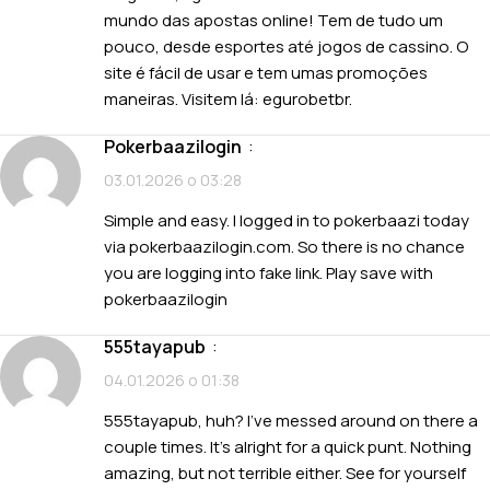
mundo das apostas online! Tem de tudo um
pouco, desde esportes até jogos de cassino. O
site é fácil de usar e tem umas promoções
maneiras. Visitem lá:
egurobetbr
.
pokerbaazilogin
:
03.01.2026 о 03:28
Simple and easy. I logged in to pokerbaazi today
via pokerbaazilogin.com. So there is no chance
you are logging into fake link. Play save with
pokerbaazilogin
555tayapub
:
04.01.2026 о 01:38
555tayapub, huh? I’ve messed around on there a
couple times. It’s alright for a quick punt. Nothing
amazing, but not terrible either. See for yourself