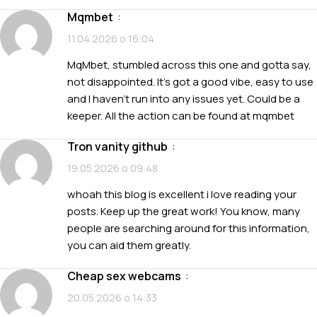
mqmbet
:
11.04.2026 о 16:04
MqMbet, stumbled across this one and gotta say,
not disappointed. It’s got a good vibe, easy to use
and I haven’t run into any issues yet. Could be a
keeper. All the action can be found at
mqmbet
tron vanity github
:
19.05.2026 о 09:48
whoah this blog is excellent i love reading your
posts. Keep up the great work! You know, many
people are searching around for this information,
you can aid them greatly.
cheap sex webcams
:
20.05.2026 о 14:33